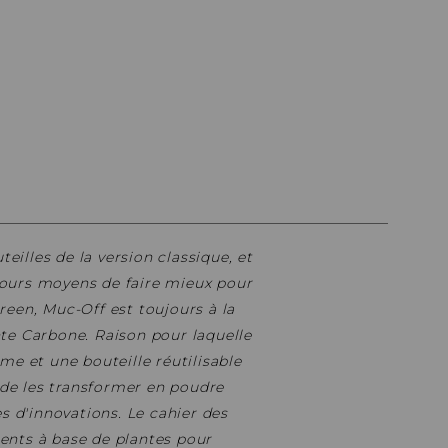
PIÈCES DE FIXATION
JEUX DE DIRECTION
PIÈCES DÉT./ACCESSOIRES
PIÈCES DÉT./ACCESSOIRES
PIÈCES RÉP./ENTRETIEN
eilles de la version classique, et
ujours moyens de faire mieux pour
een, Muc-Off est toujours à la
nte Carbone. Raison pour laquelle
rme et une bouteille réutilisable
 de les transformer en poudre
es d'innovations.
Le cahier des
ients à base de plantes pour