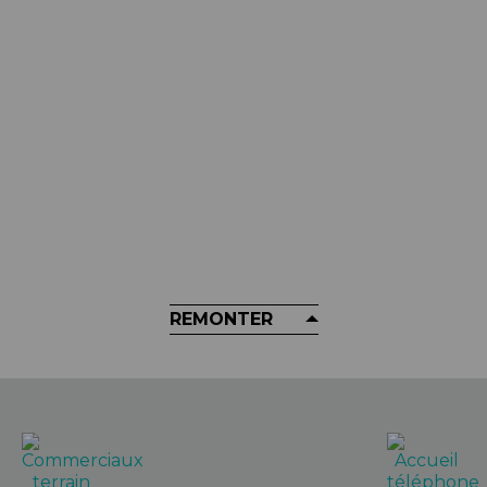
LA
GOLIATH
M
MULA - Kit De
Pied Atelier GOLIATH - PRO+
Lubrifiant P
 Minérale
- Chain
2 249,90 €
€
REMONTER