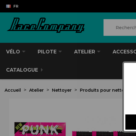
FR
VÉLO
PILOTE
ATELIER
ACCESS
CATALOGUE
Accueil
Atelier
Nettoyer
Produits pour nettoyer
VTT/VTC
CASQUES DIVERS
PRODUITS POUR NETTOYER
ANTIVOL
SACS À DOS