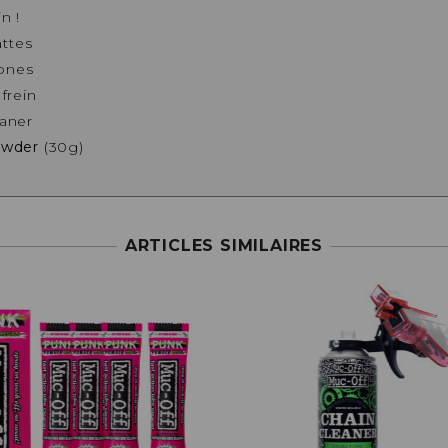
n !
attes
bones
 frein
eaner
owder
(30g)
ARTICLES SIMILAIRES