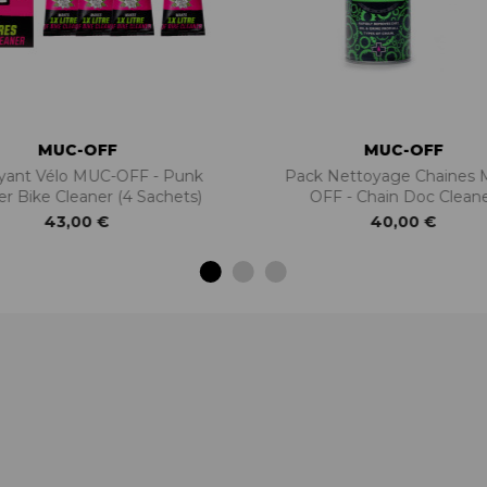
MUC-OFF
MUC-OFF
yant Vélo MUC-OFF - Punk
Pack Nettoyage Chaines 
r Bike Cleaner (4 Sachets)
OFF - Chain Doc Clean
43,00 €
40,00 €