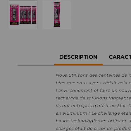
ACCESSOIRES TUBELESS
CERCLES
CHAMBRES À AIR
INSERTS PNEU
MOYEUX
PIÈCES DÉT./ACCESSOIRES
PIÈCES RÉP./ENTRETIEN
PNEUS
DESCRIPTION
CARACT
RAYONS
RÉPARATION CREVAISONS
Nous utilisons des centaines de m
ROUES COMPLÈTES
bien que nous ayons réduit cela d
l'environnement et faire un nouv
recherche de solutions innovantes
ils ont entrepris d'offrir au Muc-
en aluminium !
Le challenge étai
haute-technologies en utilisant 
charges était de créer un produit