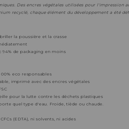
iques. Des encres végétales utilisées pour l'impression a
nium recyclé, chaque élément du développement a été défi
briller la poussière et la crasse
mmédiatement
ec 94% de packaging en moins
 100% eco responsables
ble, imprimé avec des encres végétales
 FSC
lle pour la lutte contre les déchets plastiques
porte quel type d'eau. Froide, tiède ou chaude.
i CFCs (EDTA), ni solvents, ni acides