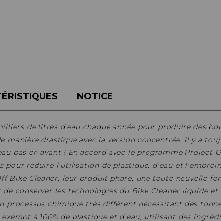
BÉQUILLES
ADAPTATEURS
BOÎTIERS
ACCESSOIRES/PIÈCES DÉT.
DISQUES
CASSETTES
ÉTRIERS
CHAINES
FREINS COMPLETS
DÉRAILLEURS
LIQUIDES DE FREIN
GROUPES COMPLETS
MAÎTRE CYLINDRE
MANETTES/SHIFTERS
PATINS/PLAQUETTES
MANIVELLES
PIÈCES DÉT./ACCESSOIRES
PATTES DE DÉRAILLEUR
ÉRISTIQUES
NOTICE
PIÈCES RÉP./ENTRETIEN
PÉDALIERS
PÉDALIERS PLATEAUX
illiers de litres d'eau chaque année pour produire des bout
PIÈCES DÉT./ACCESSOIRES
e manière drastique avec la version concentrée, il y a to
PIÈCES RÉP./ENTRETIEN
eau pas en avant !
En accord avec le programme Project Gr
 pour réduire l'utilisation de plastique, d'eau et l'emprei
Off Bike Cleaner, leur produit phare, une toute nouvelle fo
t de conserver les technologies du Bike Cleaner liquide et
un processus chimique très différent nécessitant des tonn
 exempt à 100% de plastique et d'eau, utilisant des ingréd