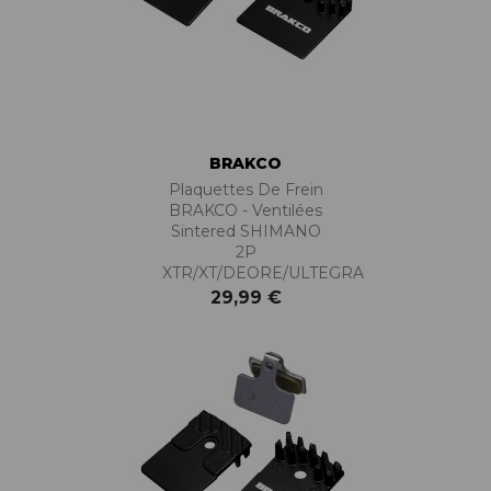
BRAKCO
Plaquettes De Frein
BRAKCO - Ventilées
Sintered SHIMANO
2P
XTR/XT/DEORE/ULTEGRA
29,99 €