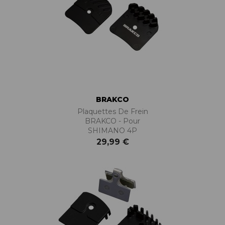
BRAKCO
Plaquettes De Frein
BRAKCO - Pour
SHIMANO 4P
29,99 €