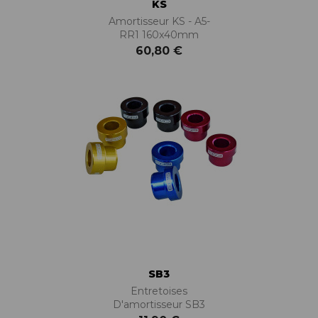
KS
Amortisseur KS - A5-
RR1 160x40mm
60,80 €
SB3
Entretoises
D'amortisseur SB3