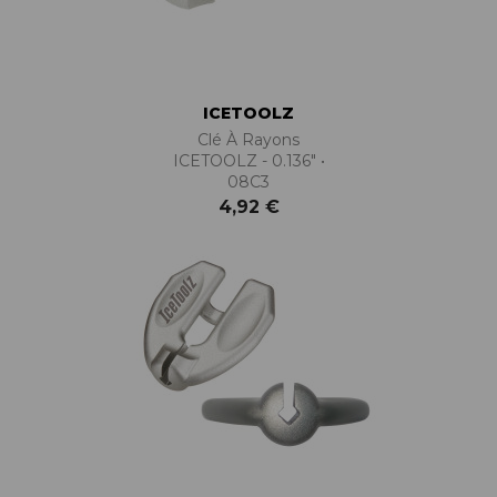
ICETOOLZ
Clé À Rayons
ICETOOLZ - 0.136" •
08C3
4,92 €