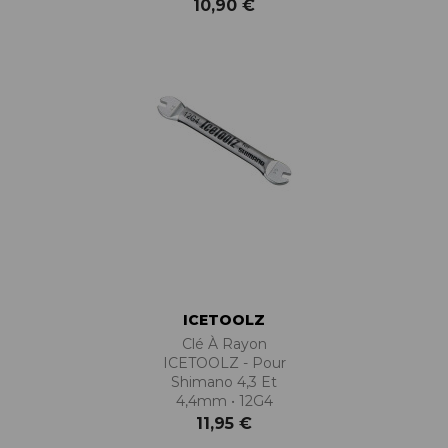
10,90 €
ICETOOLZ
Clé À Rayon
ICETOOLZ - Pour
Shimano 4,3 Et
4,4mm • 12G4
11,95 €