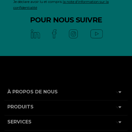
Je déclare avoir lu et compris
la note d'information sur la
confidentialité
POUR NOUS SUIVRE

À PROPOS DE NOUS

PRODUITS

SERVICES