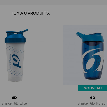
BÉQUILLES
ADAPTATEURS
BOÎTIERS
ACCESSOIRES/PIÈCES DÉT.
DISQUES
CASSETTES
IL Y A 8 PRODUITS.
ÉTRIERS
CHAINES
FREINS COMPLETS
DÉRAILLEURS
LIQUIDES DE FREIN
GROUPES COMPLETS
MAÎTRE CYLINDRE
MANETTES/SHIFTERS
PATINS/PLAQUETTES
MANIVELLES
PIÈCES DÉT./ACCESSOIRES
PATTES DE DÉRAILLEUR
PIÈCES RÉP./ENTRETIEN
PÉDALIERS
PÉDALIERS PLATEAUX
PIÈCES DÉT./ACCESSOIRES
PIÈCES RÉP./ENTRETIEN
NOUVEAU
6D
6D
Shaker 6D Elite
Shaker 6D Pursui