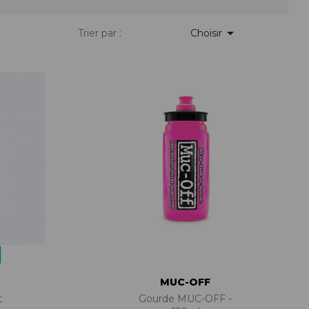
PIÈCES DE FIXATION
JEUX DE DIRECTION
PIÈCES DÉT./ACCESSOIRES

Trier par :
Choisir
PIÈCES DÉT./ACCESSOIRES
PIÈCES RÉP./ENTRETIEN
MUC-OFF
t
Gourde MUC-OFF -