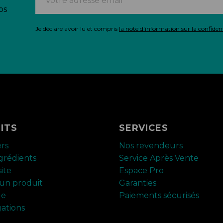
os
Je déclare avoir lu et compris
la note d'information sur la confident
ITS
SERVICES
ers
Nos revendeurs
ngrédients
Service Après Vente
ite
Espace Pro
un produit
Garanties
ue
Paiements sécurisés
ations