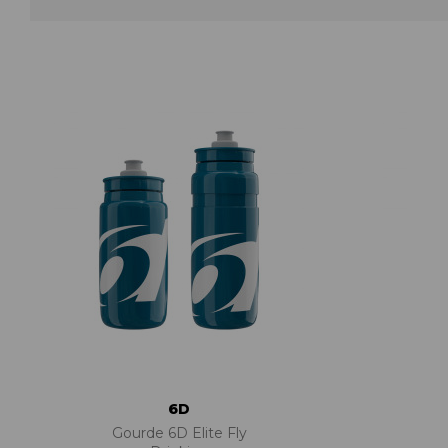
ACCESSOIRES TUBELESS
CERCLES
CHAMBRES À AIR
INSERTS PNEU
MOYEUX
PIÈCES DÉT./ACCESSOIRES
PIÈCES RÉP./ENTRETIEN
PNEUS
RAYONS
RÉPARATION CREVAISONS
ROUES COMPLÈTES
6D
Gourde 6D Elite Fly