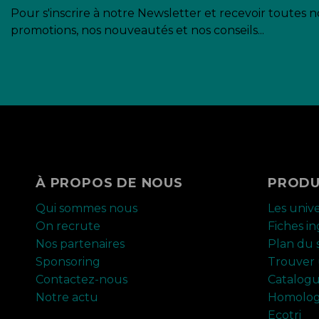
Pour s'inscrire à notre Newsletter et recevoir toutes n
promotions, nos nouveautés et nos conseils...
À PROPOS DE NOUS
PRODU
Qui sommes nous
Les univ
On recrute
Fiches i
Nos partenaires
Plan du s
Sponsoring
Trouver 
Contactez-nous
Catalog
Notre actu
Homolog
Ecotri