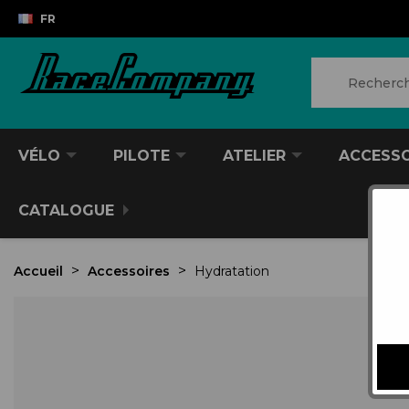
FR
VÉLO
PILOTE
ATELIER
ACCESS
CATALOGUE
Accueil
Accessoires
Hydratation
VTT/VTC
CASQUES DIVERS
PRODUITS POUR NETTOYER
ANTIVOL
SACS À DOS