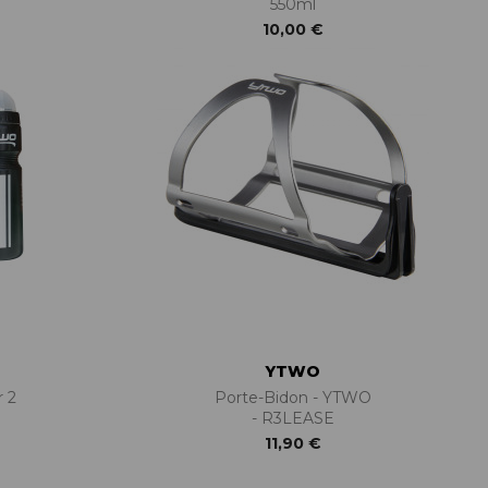
550ml
10,00 €
YTWO
 2
Porte-Bidon - YTWO
- R3LEASE
11,90 €