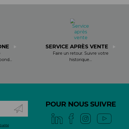
PIÈCES DE FIXATION
JEUX DE DIRECTION
PIÈCES DÉT./ACCESSOIRES
PIÈCES DÉT./ACCESSOIRES
PIÈCES RÉP./ENTRETIEN
ONE
SERVICE APRÈS VENTE
e
Faire un retour. Suivre votre
ond...
historique...
POUR NOUS SUIVRE
ialité