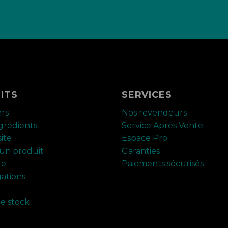
ITS
SERVICES
ers
Nos revendeurs
ngrédients
Service Après Vente
ite
Espace Pro
un produit
Garanties
ue
Paiements sécurisés
ations
de stock