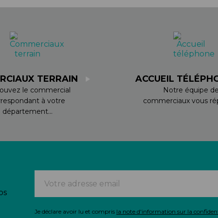
BÉQUILLES
ADAPTATEURS
BOÎTIERS
ACCESSOIRES/PIÈCES DÉT.
DISQUES
CASSETTES
ÉTRIERS
CHAINES
FREINS COMPLETS
DÉRAILLEURS
LIQUIDES DE FREIN
GROUPES COMPLETS
MAÎTRE CYLINDRE
MANETTES/SHIFTERS
RCIAUX TERRAIN
ACCUEIL TÉLÉPH
PATINS/PLAQUETTES
MANIVELLES
ouvez le commercial
Notre équipe d
PIÈCES DÉT./ACCESSOIRES
PATTES DE DÉRAILLEUR
rrespondant à votre
commerciaux vous rép
PIÈCES RÉP./ENTRETIEN
PÉDALIERS
département...
PÉDALIERS PLATEAUX
PIÈCES DÉT./ACCESSOIRES
PIÈCES RÉP./ENTRETIEN
os
Je déclare avoir lu et compris
la note d'information sur la confident