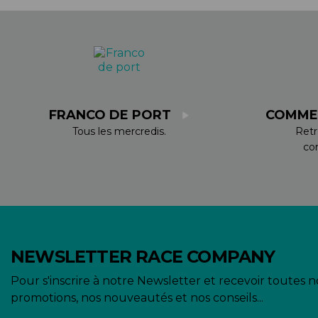
ACCESSOIRES TUBELESS
CERCLES
CHAMBRES À AIR
INSERTS PNEU
MOYEUX
PIÈCES DÉT./ACCESSOIRES
FRANCO DE PORT
COMME
PIÈCES RÉP./ENTRETIEN
Tous les mercredis.
Retr
PNEUS
co
RAYONS
RÉPARATION CREVAISONS
ROUES COMPLÈTES
NEWSLETTER RACE COMPANY
Pour s'inscrire à notre Newsletter et recevoir toutes n
promotions, nos nouveautés et nos conseils...