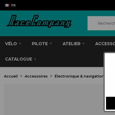
FR
VÉLO
PILOTE
ATELIER
ACCESS
CATALOGUE
Accueil
Accessoires
Électronique & navigation
G
VTT/VTC
CASQUES DIVERS
PRODUITS POUR NETTOYER
ANTIVOL
SACS À DOS