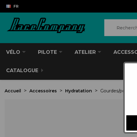
FR
VÉLO
PILOTE
ATELIER
ACCESS
CATALOGUE
Accueil
Accessoires
Hydratation
Gourdes/poches 
Retr
VTT/VTC
CASQUES DIVERS
PRODUITS POUR NETTOYER
ANTIVOL
SACS À DOS