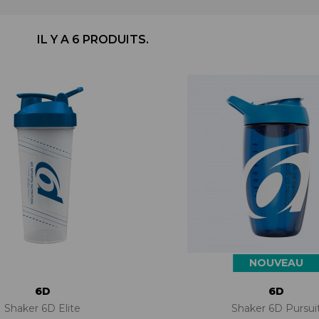
BÉQUILLES
ADAPTATEURS
BOÎTIERS
ACCESSOIRES/PIÈCES DÉT.
DISQUES
CASSETTES
IL Y A 6 PRODUITS.
ÉTRIERS
CHAINES
FREINS COMPLETS
DÉRAILLEURS
LIQUIDES DE FREIN
GROUPES COMPLETS
MAÎTRE CYLINDRE
MANETTES/SHIFTERS
PATINS/PLAQUETTES
MANIVELLES
PIÈCES DÉT./ACCESSOIRES
PATTES DE DÉRAILLEUR
PIÈCES RÉP./ENTRETIEN
PÉDALIERS
PÉDALIERS PLATEAUX
PIÈCES DÉT./ACCESSOIRES
PIÈCES RÉP./ENTRETIEN
NOUVEAU
6D
6D
Shaker 6D Elite
Shaker 6D Pursui