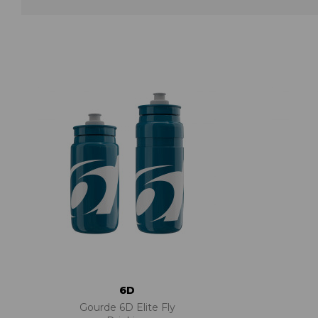
ACCESSOIRES TUBELESS
CERCLES
CHAMBRES À AIR
INSERTS PNEU
MOYEUX
PIÈCES DÉT./ACCESSOIRES
PIÈCES RÉP./ENTRETIEN
PNEUS
RAYONS
RÉPARATION CREVAISONS
ROUES COMPLÈTES
6D
Gourde 6D Elite Fly