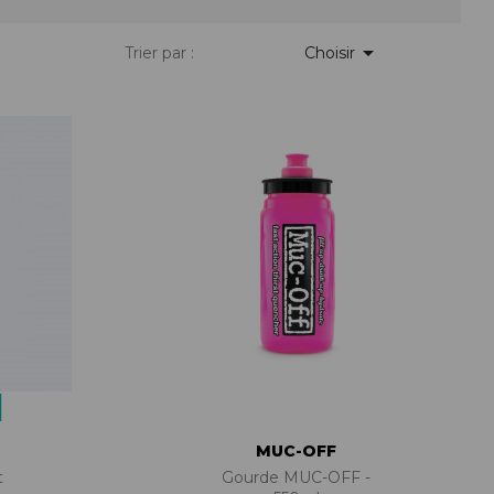
PIÈCES DE FIXATION
JEUX DE DIRECTION
PIÈCES DÉT./ACCESSOIRES

Trier par :
Choisir
PIÈCES DÉT./ACCESSOIRES
PIÈCES RÉP./ENTRETIEN
MUC-OFF
t
Gourde MUC-OFF -