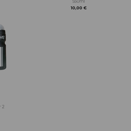
550ml
10,00 €
 2