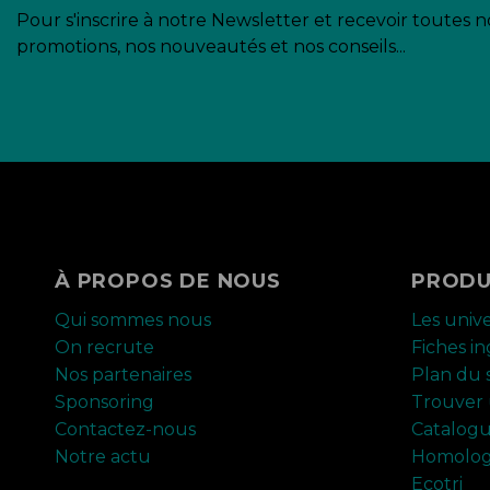
Pour s'inscrire à notre Newsletter et recevoir toutes n
promotions, nos nouveautés et nos conseils...
À PROPOS DE NOUS
PRODU
Qui sommes nous
Les univ
On recrute
Fiches i
Nos partenaires
Plan du s
Sponsoring
Trouver 
Contactez-nous
Catalog
Notre actu
Homolog
Ecotri