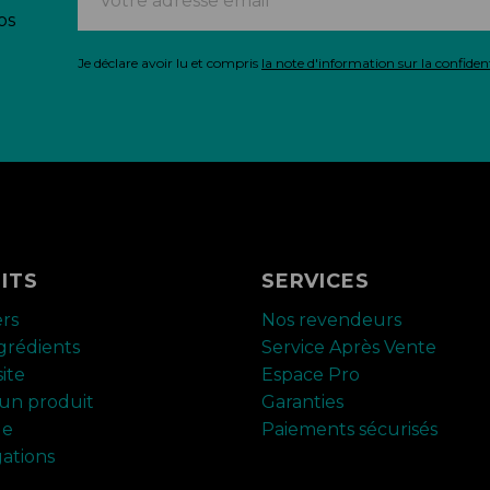
os
Je déclare avoir lu et compris
la note d'information sur la confident
ITS
SERVICES
ers
Nos revendeurs
ngrédients
Service Après Vente
ite
Espace Pro
un produit
Garanties
ue
Paiements sécurisés
ations