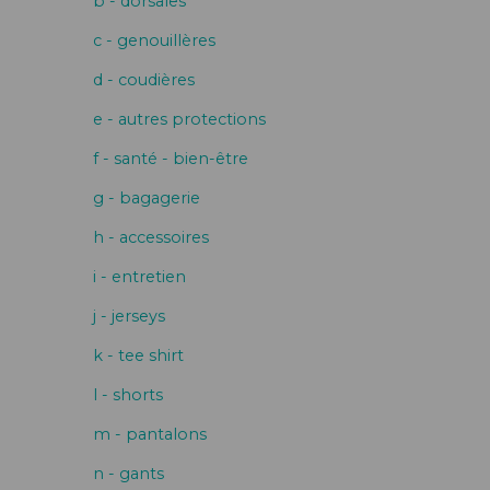
b - dorsales
c - genouillères
d - coudières
e - autres protections
f - santé - bien-être
g - bagagerie
h - accessoires
i - entretien
j - jerseys
k - tee shirt
l - shorts
m - pantalons
n - gants