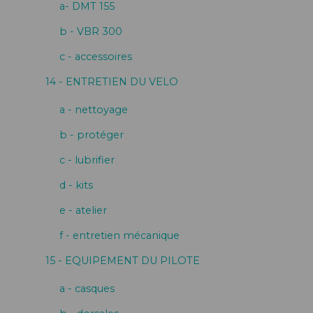
a- DMT 155
b - VBR 300
c - accessoires
14 - ENTRETIEN DU VELO
a - nettoyage
b - protéger
c - lubrifier
d - kits
e - atelier
f - entretien mécanique
15 - EQUIPEMENT DU PILOTE
a - casques