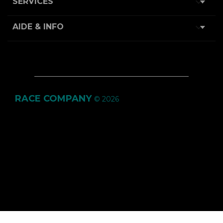

SERVICES

AIDE & INFO
RACE COMPANY
© 2026