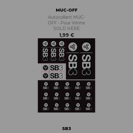
MUC-OFF
Autocollant MUC-
OFF - Pour Vitrine
SOLD HERE
1,99 €
SB3