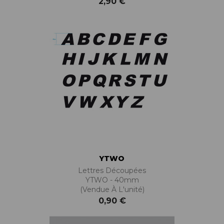
2,90 €
YTWO
Lettres Découpées
YTWO - 40mm
(vendue À L'unité)
0,90 €