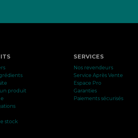
ITS
SERVICES
ers
Nos revendeurs
ngrédients
Service Après Vente
ite
Espace Pro
un produit
Garanties
ue
Paiements sécurisés
ations
de stock