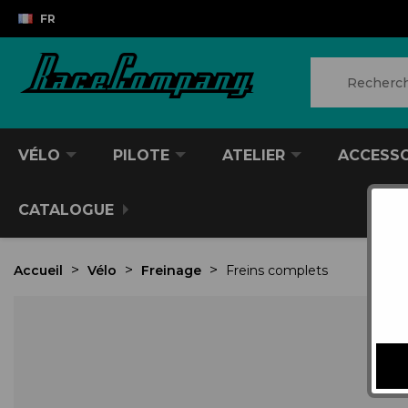
FR
VÉLO
PILOTE
ATELIER
ACCESS
CATALOGUE
Accueil
Vélo
Freinage
Freins complets
VTT/VTC
CASQUES DIVERS
PRODUITS POUR NETTOYER
ANTIVOL
SACS À DOS