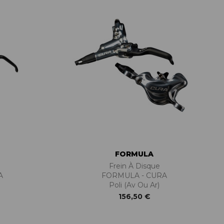
PIÈCES DE FIXATION
JEUX DE DIRECTION
PIÈCES DÉT./ACCESSOIRES
PIÈCES DÉT./ACCESSOIRES
PIÈCES RÉP./ENTRETIEN
FORMULA
Frein À Disque
A
FORMULA - CURA
Poli (Av Ou Ar)
156,50 €