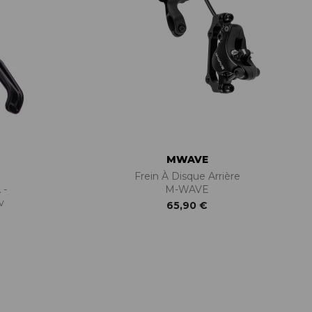
MWAVE
Frein À Disque Arrière
 -
M-WAVE
v
65,90 €