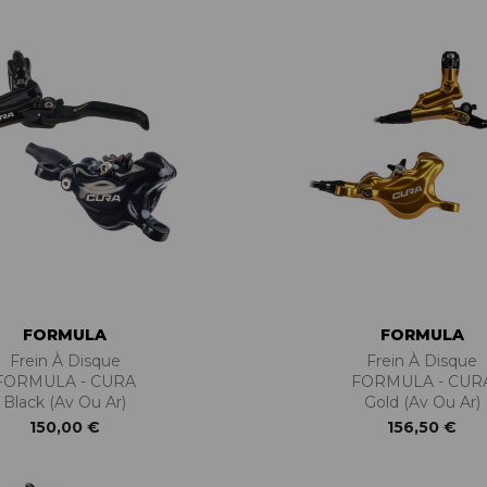
BÉQUILLES
ADAPTATEURS
BOÎTIERS
ACCESSOIRES/PIÈCES DÉT.
DISQUES
CASSETTES
ÉTRIERS
CHAINES
FREINS COMPLETS
DÉRAILLEURS
LIQUIDES DE FREIN
GROUPES COMPLETS
MAÎTRE CYLINDRE
MANETTES/SHIFTERS
PATINS/PLAQUETTES
MANIVELLES
PIÈCES DÉT./ACCESSOIRES
PATTES DE DÉRAILLEUR
PIÈCES RÉP./ENTRETIEN
PÉDALIERS
PÉDALIERS PLATEAUX
PIÈCES DÉT./ACCESSOIRES
PIÈCES RÉP./ENTRETIEN
FORMULA
FORMULA
Frein À Disque
Frein À Disque
FORMULA - CURA
FORMULA - CUR
Black (Av Ou Ar)
Gold (Av Ou Ar)
150,00 €
156,50 €