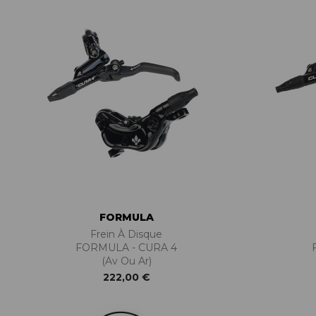
ACCESSOIRES TUBELESS
CERCLES
CHAMBRES À AIR
INSERTS PNEU
MOYEUX
PIÈCES DÉT./ACCESSOIRES
PIÈCES RÉP./ENTRETIEN
PNEUS
RAYONS
RÉPARATION CREVAISONS
ROUES COMPLÈTES
FORMULA
Frein À Disque
FORMULA - CURA 4
(Av Ou Ar)
222,00 €