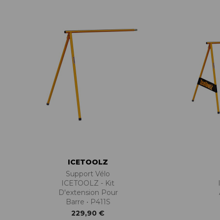
ACCESSOIRES TUBELESS
CERCLES
CHAMBRES À AIR
INSERTS PNEU
MOYEUX
PIÈCES DÉT./ACCESSOIRES
PIÈCES RÉP./ENTRETIEN
PNEUS
RAYONS
RÉPARATION CREVAISONS
ROUES COMPLÈTES
ICETOOLZ
Support Vélo
ICETOOLZ - Kit
D'extension Pour
Barre • P411S
229,90 €