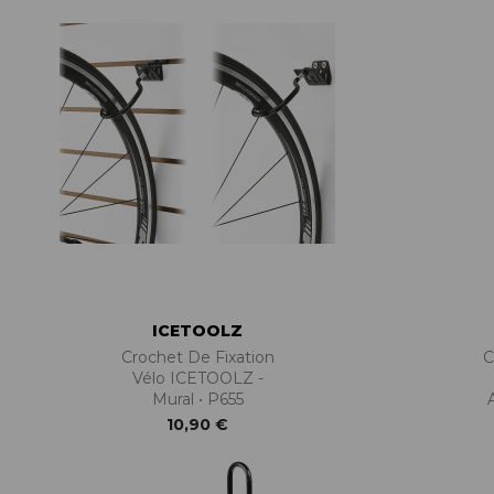
ICETOOLZ
Crochet De Fixation
C
Vélo ICETOOLZ -
Mural • P655
10,90 €