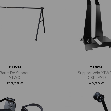
YTWO
YTWO
Barre De Support
Support Vélo YTWO
YTWO
DISPLAY'R
199,90 €
49,90 €