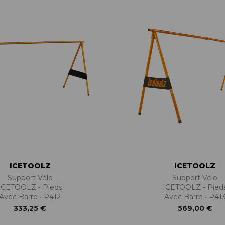
BÉQUILLES
ADAPTATEURS
BOÎTIERS
ACCESSOIRES/PIÈCES DÉT.
DISQUES
CASSETTES
ÉTRIERS
CHAINES
FREINS COMPLETS
DÉRAILLEURS
LIQUIDES DE FREIN
GROUPES COMPLETS
MAÎTRE CYLINDRE
MANETTES/SHIFTERS
PATINS/PLAQUETTES
MANIVELLES
PIÈCES DÉT./ACCESSOIRES
PATTES DE DÉRAILLEUR
PIÈCES RÉP./ENTRETIEN
PÉDALIERS
PÉDALIERS PLATEAUX
PIÈCES DÉT./ACCESSOIRES
PIÈCES RÉP./ENTRETIEN
ICETOOLZ
ICETOOLZ
Support Vélo
Support Vélo
ICETOOLZ - Pieds
ICETOOLZ - Pied
Avec Barre • P412
Avec Barre • P41
333,25 €
569,00 €