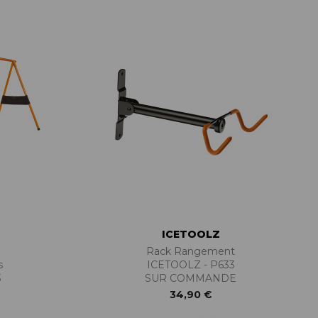
PIÈCES DE FIXATION
JEUX DE DIRECTION
PIÈCES DÉT./ACCESSOIRES
PIÈCES DÉT./ACCESSOIRES
PIÈCES RÉP./ENTRETIEN
ICETOOLZ
Rack Rangement
s
ICETOOLZ - P633
3
SUR COMMANDE
34,90 €