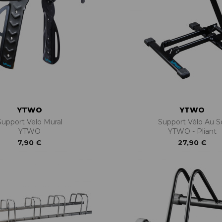
YTWO
YTWO
Support Velo Mural
Support Vélo Au S
YTWO
YTWO - Pliant
7,90 €
27,90 €