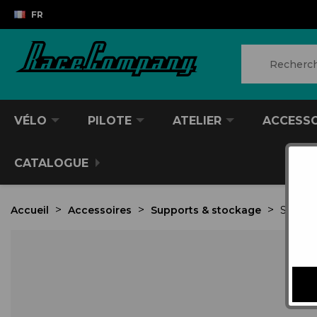
FR
VÉLO
PILOTE
ATELIER
ACCESS
CATALOGUE
Accueil
Accessoires
Supports & stockage
Support
VTT/VTC
CASQUES DIVERS
PRODUITS POUR NETTOYER
ANTIVOL
SACS À DOS