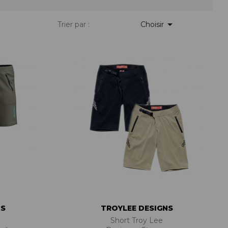
PIÈCES DE FIXATION
JEUX DE DIRECTION
PIÈCES DÉT./ACCESSOIRES

Trier par :
Choisir
PIÈCES DÉT./ACCESSOIRES
PIÈCES RÉP./ENTRETIEN
NS
TROYLEE DESIGNS
Short Troy Lee