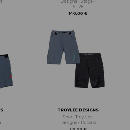
ail
Designs - Stage -
-
SP26
140,00 €
NS
TROYLEE DESIGNS
Short Troy Lee
e
Designs - Ruckus
119,99 €