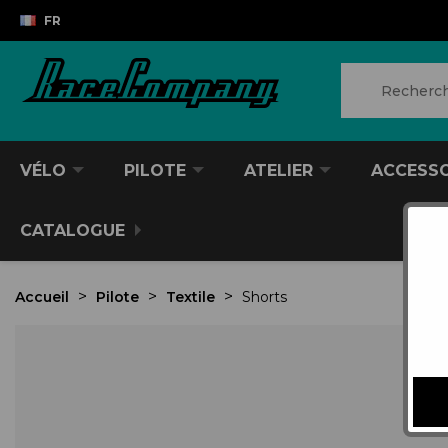
FR
VÉLO
PILOTE
ATELIER
ACCESS
CATALOGUE
Accueil
Pilote
Textile
Shorts
Ret
VTT/VTC
CASQUES DIVERS
PRODUITS POUR NETTOYER
ANTIVOL
SACS À DOS