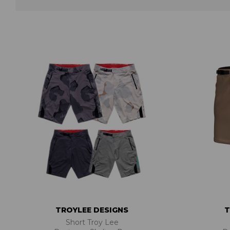
ACCESSOIRES TUBELESS
CERCLES
CHAMBRES À AIR
INSERTS PNEU
MOYEUX
PIÈCES DÉT./ACCESSOIRES
PIÈCES RÉP./ENTRETIEN
PNEUS
RAYONS
RÉPARATION CREVAISONS
ROUES COMPLÈTES
TROYLEE DESIGNS
T
Short Troy Lee