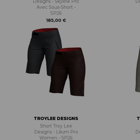
Designs - Skyline Pro
De
Avec Sous-Short -
SP26
185,00 €
TROYLEE DESIGNS
T
Short Troy Lee
Designs - Lilium Pro
De
Women - SP26