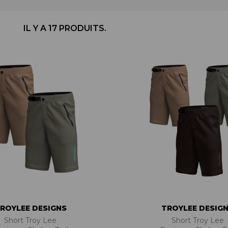
BÉQUILLES
ADAPTATEURS
BOÎTIERS
ACCESSOIRES/PIÈCES DÉT.
DISQUES
CASSETTES
IL Y A 17 PRODUITS.
ÉTRIERS
CHAINES
FREINS COMPLETS
DÉRAILLEURS
LIQUIDES DE FREIN
GROUPES COMPLETS
MAÎTRE CYLINDRE
MANETTES/SHIFTERS
PATINS/PLAQUETTES
MANIVELLES
PIÈCES DÉT./ACCESSOIRES
PATTES DE DÉRAILLEUR
PIÈCES RÉP./ENTRETIEN
PÉDALIERS
PÉDALIERS PLATEAUX
PIÈCES DÉT./ACCESSOIRES
PIÈCES RÉP./ENTRETIEN
ROYLEE DESIGNS
TROYLEE DESIG
Short Troy Lee
Short Troy Lee