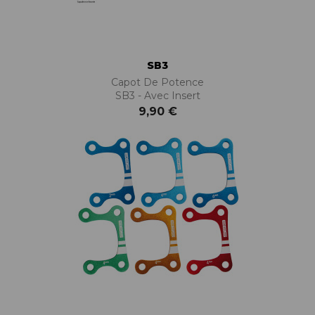
SB3
Capot De Potence
SB3 - Avec Insert
9,90 €