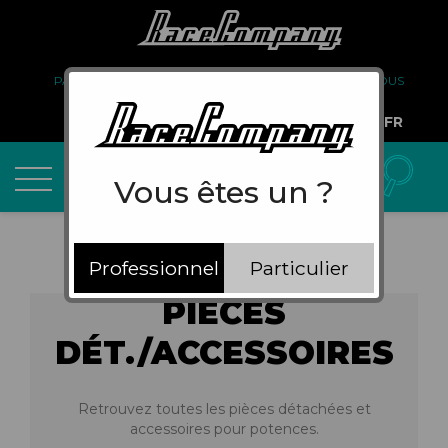
PARTENARIAT
FAQ
LIVRAISON
À PROPOS DE NOUS
COMPTE PRO
FR
Vous êtes un ?
Professionnel
Particulier
PIÈCES
DÉT./ACCESSOIRES
Retrouvez toutes les pièces détachées et
accessoires pour potences.