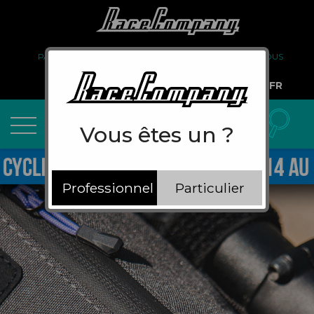
PARTENARIAT
FAQ
LIVRAISON
À PROPOS DE NOUS
COMPTE PRO
FR
Vous êtes un ?
Professionnel
Particulier