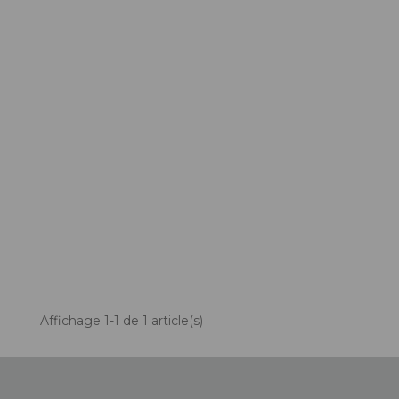
ACCESSOIRES TUBELESS
CERCLES
CHAMBRES À AIR
INSERTS PNEU
MOYEUX
PIÈCES DÉT./ACCESSOIRES
PIÈCES RÉP./ENTRETIEN
PNEUS
RAYONS
RÉPARATION CREVAISONS
ROUES COMPLÈTES
Affichage 1-1 de 1 article(s)