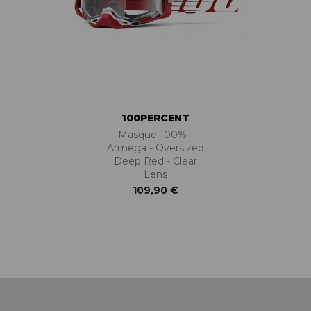
BÉQUILLES
ADAPTATEURS
BOÎTIERS
ACCESSOIRES/PIÈCES DÉT.
DISQUES
CASSETTES
ÉTRIERS
CHAINES
FREINS COMPLETS
DÉRAILLEURS
LIQUIDES DE FREIN
GROUPES COMPLETS
MAÎTRE CYLINDRE
MANETTES/SHIFTERS
PATINS/PLAQUETTES
MANIVELLES
100PERCENT
PIÈCES DÉT./ACCESSOIRES
PATTES DE DÉRAILLEUR
Masque 100% -
Armega - Oversized
PIÈCES RÉP./ENTRETIEN
PÉDALIERS
Deep Red - Clear
PÉDALIERS PLATEAUX
Lens
PIÈCES DÉT./ACCESSOIRES
109,90 €
PIÈCES RÉP./ENTRETIEN