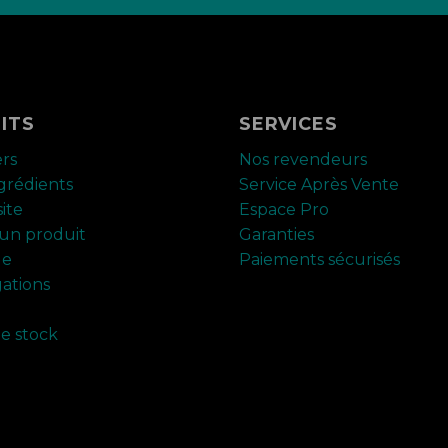
ITS
SERVICES
ers
Nos revendeurs
ngrédients
Service Après Vente
ite
Espace Pro
un produit
Garanties
ue
Paiements sécurisés
ations
de stock