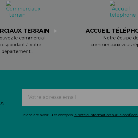
RCIAUX TERRAIN
ACCUEIL TÉLÉPH
ouvez le commercial
Notre équipe d
rrespondant à votre
commerciaux vous rép
département...
os
Je déclare avoir lu et compris
la note d'information sur la confident