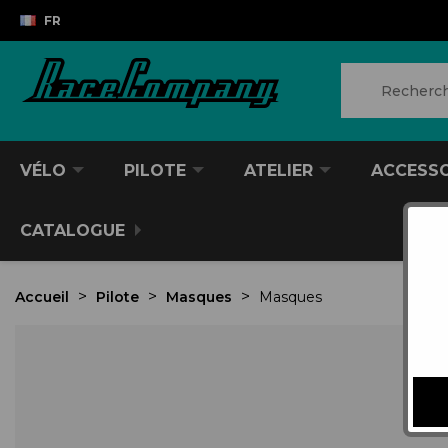
FR
VÉLO
PILOTE
ATELIER
ACCESS
CATALOGUE
Accueil
Pilote
Masques
Masques
VTT/VTC
CASQUES DIVERS
PRODUITS POUR NETTOYER
ANTIVOL
SACS À DOS