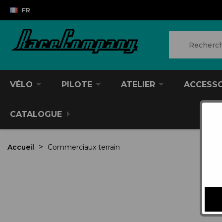
FR
VÉLO
PILOTE
ATELIER
ACCESS
CATALOGUE
Accueil
Commerciaux terrain
VTT/VTC
CASQUES DIVERS
PRODUITS POUR NETTOYER
ANTIVOL
SACS À DOS