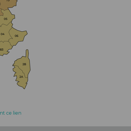
PIÈCES DE FIXATION
JEUX DE DIRECTION
PIÈCES DÉT./ACCESSOIRES
PIÈCES DÉT./ACCESSOIRES
PIÈCES RÉP./ENTRETIEN
nt ce lien