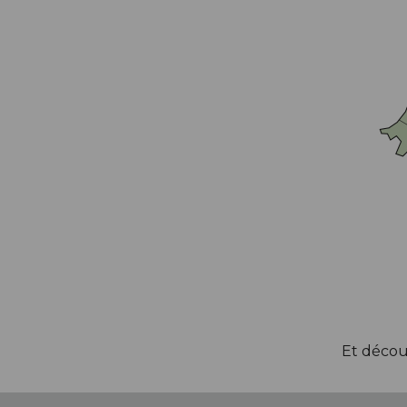
ACCESSOIRES TUBELESS
CERCLES
CHAMBRES À AIR
INSERTS PNEU
MOYEUX
PIÈCES DÉT./ACCESSOIRES
PIÈCES RÉP./ENTRETIEN
PNEUS
RAYONS
RÉPARATION CREVAISONS
ROUES COMPLÈTES
Et décou