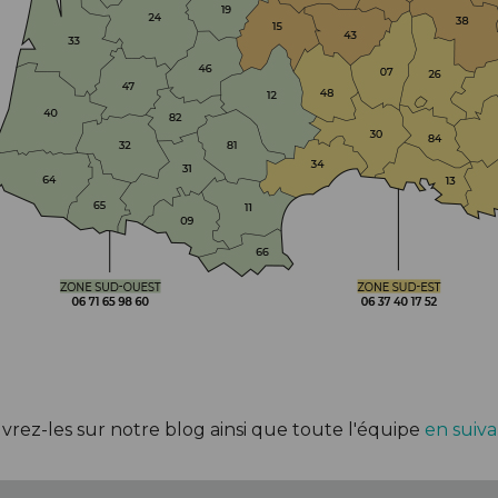
BÉQUILLES
ADAPTATEURS
BOÎTIERS
ACCESSOIRES/PIÈCES DÉT.
DISQUES
CASSETTES
ÉTRIERS
CHAINES
FREINS COMPLETS
DÉRAILLEURS
LIQUIDES DE FREIN
GROUPES COMPLETS
MAÎTRE CYLINDRE
MANETTES/SHIFTERS
PATINS/PLAQUETTES
MANIVELLES
PIÈCES DÉT./ACCESSOIRES
PATTES DE DÉRAILLEUR
PIÈCES RÉP./ENTRETIEN
PÉDALIERS
PÉDALIERS PLATEAUX
PIÈCES DÉT./ACCESSOIRES
PIÈCES RÉP./ENTRETIEN
vrez-les sur notre blog ainsi que toute l'équipe
en suiva