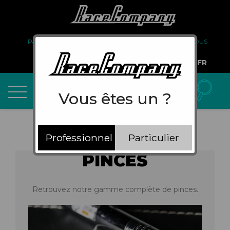
PARTENARIAT
FAQ
LIVRAISON
À PROPOS DE NOUS
COMPTE PRO
FR
Vous êtes un ?
Professionnel
Particulier
PINCES
Retrouvez notre gamme complète de pinces.