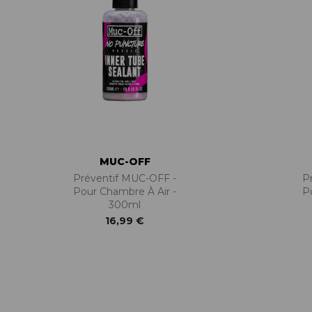
MUC-OFF
Préventif MUC-OFF -
P
Pour Chambre À Air -
P
300ml
16,99 €