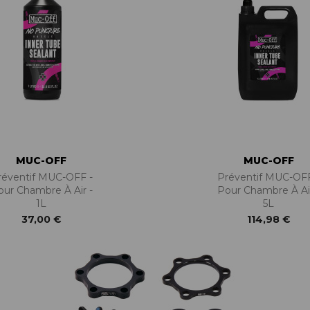
MUC-OFF
MUC-OFF
réventif MUC-OFF -
Préventif MUC-OFF
our Chambre À Air -
Pour Chambre À Air
1L
5L
37,00 €
114,98 €