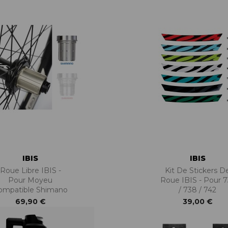
BÉQUILLES
ADAPTATEURS
BOÎTIERS
ACCESSOIRES/PIÈCES DÉT.
DISQUES
CASSETTES
ÉTRIERS
CHAINES
FREINS COMPLETS
DÉRAILLEURS
LIQUIDES DE FREIN
GROUPES COMPLETS
MAÎTRE CYLINDRE
MANETTES/SHIFTERS
PATINS/PLAQUETTES
MANIVELLES
PIÈCES DÉT./ACCESSOIRES
PATTES DE DÉRAILLEUR
PIÈCES RÉP./ENTRETIEN
PÉDALIERS
PÉDALIERS PLATEAUX
PIÈCES DÉT./ACCESSOIRES
PIÈCES RÉP./ENTRETIEN
IBIS
IBIS
Roue Libre IBIS -
Kit De Stickers D
Pour Moyeu
Roue IBIS - Pour 7
ompatible Shimano
/ 738 / 742
69,90 €
39,00 €