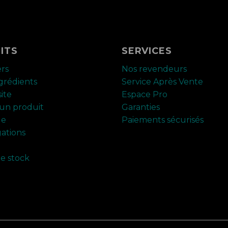
ITS
SERVICES
ers
Nos revendeurs
ngrédients
Service Après Vente
ite
Espace Pro
un produit
Garanties
ue
Paiements sécurisés
ations
de stock