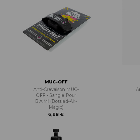
MUC-OFF
Anti-Crevaison MUC-
A
OFF - Sangle Pour
B.A.M! (Bottled-Air-
Magic)
6,98 €