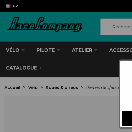
FR
VÉLO
PILOTE
ATELIER
ACCESS
CATALOGUE
Accueil
Vélo
Roues & pneus
Pièces dét./accessoire
VTT/VTC
CASQUES DIVERS
PRODUITS POUR NETTOYER
ANTIVOL
SACS À DOS