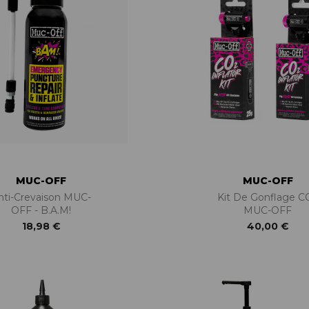
MUC-OFF
MUC-OFF
nti-Crevaison MUC-
Kit De Gonflage C
OFF - B.A.M!
MUC-OFF
18,98 €
40,00 €