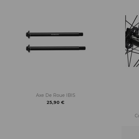
ACCESSOIRES TUBELESS
CERCLES
CHAMBRES À AIR
INSERTS PNEU
MOYEUX
PIÈCES DÉT./ACCESSOIRES
PIÈCES RÉP./ENTRETIEN
PNEUS
RAYONS
RÉPARATION CREVAISONS
ROUES COMPLÈTES
Axe De Roue IBIS
25,90 €
C