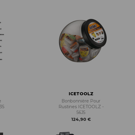
PIÈCES DE FIXATION
JEUX DE DIRECTION
PIÈCES DÉT./ACCESSOIRES
PIÈCES DÉT./ACCESSOIRES
PIÈCES RÉP./ENTRETIEN
ICETOOLZ
e
Bonbonnière Pour
35
Rustines ICETOOLZ -
56J5
124,90 €