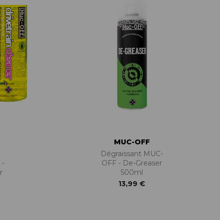
MUC-OFF
Dégraissant MUC-
 -
OFF - De-Greaser
r
500ml
13,99 €