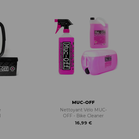
PIÈCES DE FIXATION
JEUX DE DIRECTION
PIÈCES DÉT./ACCESSOIRES
PIÈCES DÉT./ACCESSOIRES
PIÈCES RÉP./ENTRETIEN
MUC-OFF
e
Nettoyant Vélo MUC-
1
OFF - Bike Cleaner
16,99 €