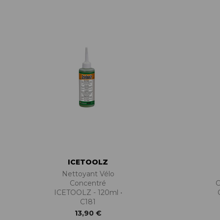
ACCESSOIRES TUBELESS
CERCLES
CHAMBRES À AIR
INSERTS PNEU
MOYEUX
PIÈCES DÉT./ACCESSOIRES
PIÈCES RÉP./ENTRETIEN
PNEUS
RAYONS
RÉPARATION CREVAISONS
ROUES COMPLÈTES
ICETOOLZ
Nettoyant Vélo
Concentré
C
ICETOOLZ - 120ml •
C181
13,90 €