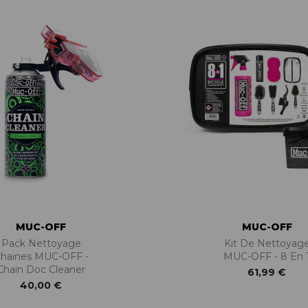
BÉQUILLES
ADAPTATEURS
BOÎTIERS
ACCESSOIRES/PIÈCES DÉT.
DISQUES
CASSETTES
ÉTRIERS
CHAINES
FREINS COMPLETS
DÉRAILLEURS
LIQUIDES DE FREIN
GROUPES COMPLETS
MAÎTRE CYLINDRE
MANETTES/SHIFTERS
PATINS/PLAQUETTES
MANIVELLES
PIÈCES DÉT./ACCESSOIRES
PATTES DE DÉRAILLEUR
PIÈCES RÉP./ENTRETIEN
PÉDALIERS
PÉDALIERS PLATEAUX
PIÈCES DÉT./ACCESSOIRES
PIÈCES RÉP./ENTRETIEN
MUC-OFF
MUC-OFF
Pack Nettoyage
Kit De Nettoyag
haines MUC-OFF -
MUC-OFF - 8 En 
Chain Doc Cleaner
61,99 €
40,00 €