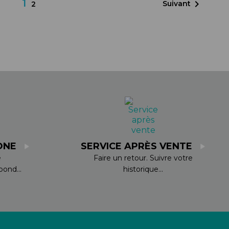
1

Suivant
2
ONE
SERVICE APRÈS VENTE
e
Faire un retour. Suivre votre
ond...
historique...