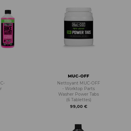
MUC-OFF
C-
Nettoyant MUC-OFF
r
- Worktop Parts
Washer Power Tabs
(6 Tablettes)
99,00 €