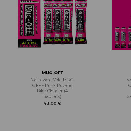
MUC-OFF
Nettoyant Vélo MUC-
N
OFF - Punk Powder
O
Bike Cleaner (4
Sachets)
Sa
43,00 €