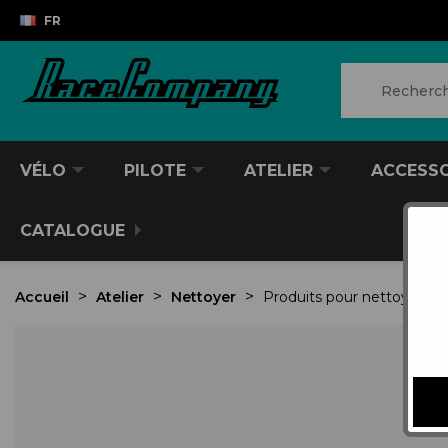
FR
VÉLO
PILOTE
ATELIER
ACCESS
CATALOGUE
Accueil
Atelier
Nettoyer
Produits pour nettoyer
P
VTT/VTC
CASQUES DIVERS
PRODUITS POUR NETTOYER
ANTIVOL
SACS À DOS