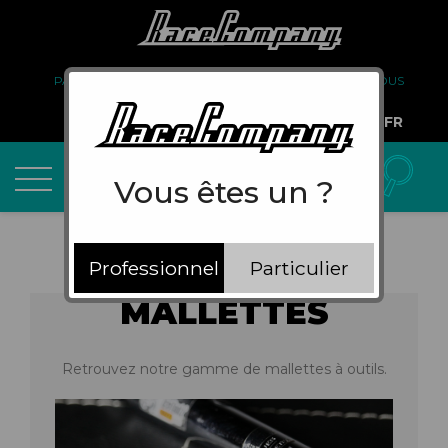
PARTENARIAT
FAQ
LIVRAISON
À PROPOS DE NOUS
COMPTE PRO
FR
Vous êtes un ?
Professionnel
Particulier
MALLETTES
Retrouvez notre gamme de mallettes à outils.