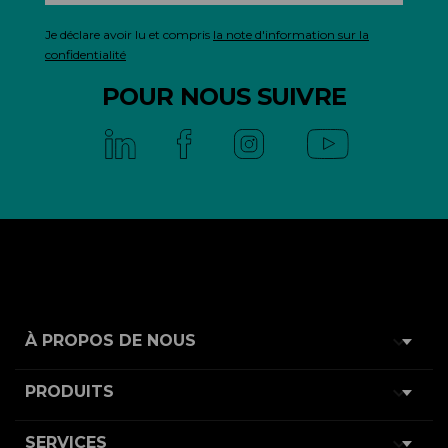
Je déclare avoir lu et compris
la note d'information sur la
confidentialité
POUR NOUS SUIVRE

À PROPOS DE NOUS

PRODUITS

SERVICES