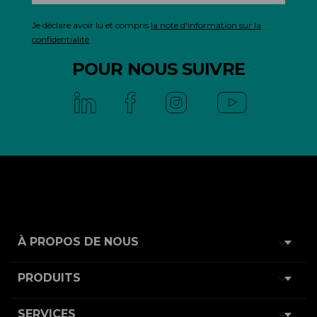
Je déclare avoir lu et compris
la note d'information sur la
confidentialité
POUR NOUS SUIVRE

À PROPOS DE NOUS

PRODUITS

SERVICES