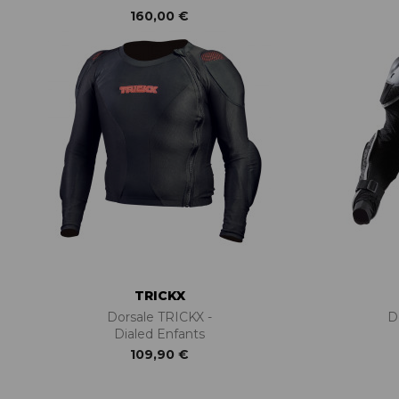
160,00 €
TRICKX
Dorsale TRICKX -
D
Dialed Enfants
109,90 €