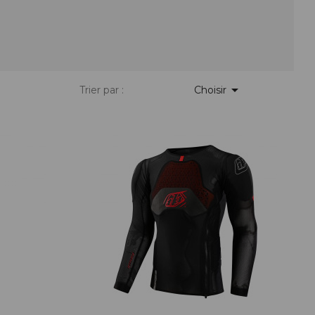
PIÈCES DE FIXATION
JEUX DE DIRECTION
PIÈCES DÉT./ACCESSOIRES
PIÈCES DÉT./ACCESSOIRES
PIÈCES RÉP./ENTRETIEN

Trier par :
Choisir