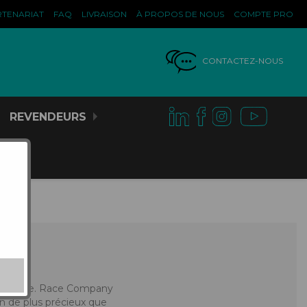
RTENARIAT
FAQ
LIVRAISON
À PROPOS DE NOUS
COMPTE PRO
CONTACTEZ-NOUS
REVENDEURS
 de chute. Race Company
en de plus précieux que
FOURCHES
GANTS DE CONFORT
GOURDES/POCHES À EAU
PÉDALES
JERSEYS
PLAQUES FONDS/NUMÉROS