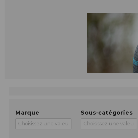
ROUTE/GRAVEL/URBAIN
CASQUES INTÉGRAUX
PIÈCES DÉT./ACCESSOIRES
PIÈCES DÉT./ACCESSOIRES
PIÈCES DÉT./ACCESSOIRES
BMX
CASQUES JETS
OUTILS POUR NETTOYER
PIÈCES DÉT./ACCESSOIRES
ADHÉSIFS DE PROTECTION
GRIPS
ÉQUIPEMENT
GARDE-BOUE
SOLAIRES
PIÈCES DÉT./ACCESSOIRES
PIÈCES DÉT./ACCESSOIRES
PROTECTION AUTRES
PIÈCES DÉT./ACCESSOIRES
RUBANS DE GUIDON
Marque
Sous-catégories