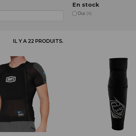
En stock
BÉQUILLES
ADAPTATEURS
BOÎTIERS
ACCESSOIRES/PIÈCES DÉT.
Oui
(4)
DISQUES
CASSETTES
ÉTRIERS
CHAINES
FREINS COMPLETS
DÉRAILLEURS
LIQUIDES DE FREIN
GROUPES COMPLETS
IL Y A 22 PRODUITS.
MAÎTRE CYLINDRE
MANETTES/SHIFTERS
PATINS/PLAQUETTES
MANIVELLES
PIÈCES DÉT./ACCESSOIRES
PATTES DE DÉRAILLEUR
PIÈCES RÉP./ENTRETIEN
PÉDALIERS
PÉDALIERS PLATEAUX
PIÈCES DÉT./ACCESSOIRES
PIÈCES RÉP./ENTRETIEN