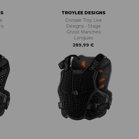
NS
TROYLEE DESIGNS
ee
Dorsale Troy Lee
ro
Designs - Stage
Ghost Manches
Longues
289,99 €