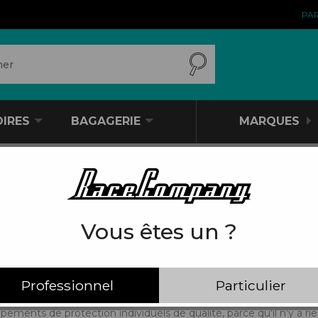
PA
OIRES
BAGAGERIE
MARQUES
Vous êtes un ?
PROTECTIONS
Professionnel
Particulier
anches… autant de parties de votre anatomie exposées en cas
ements de protection individuels de qualité, parce qu'il n'y a ri
CADRES
COUDIÈRES
PRODUITS POUR PROTÉGER
PRODUITS
AMORTISSEURS
ENFANTS
PRODUITS POUR LUBRIFIER
PORTE-VÉLOS