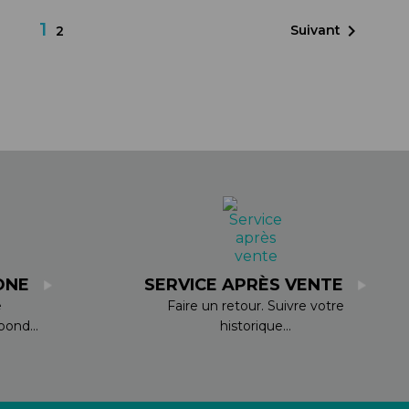
1

Suivant
2
ONE
SERVICE APRÈS VENTE
e
Faire un retour. Suivre votre
ond...
historique...