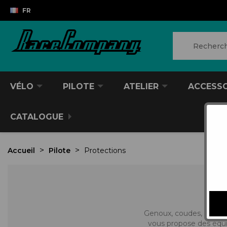
FR
VÉLO
PILOTE
ATELIER
ACCESS
CATALOGUE
Accueil
Pilote
Protections
Genoux, coudes, dos, h
vous propose des équip
VTT/VTC
CASQUES DIVERS
PRODUITS POUR NETTOYER
ANTIVOL
SACS À DOS