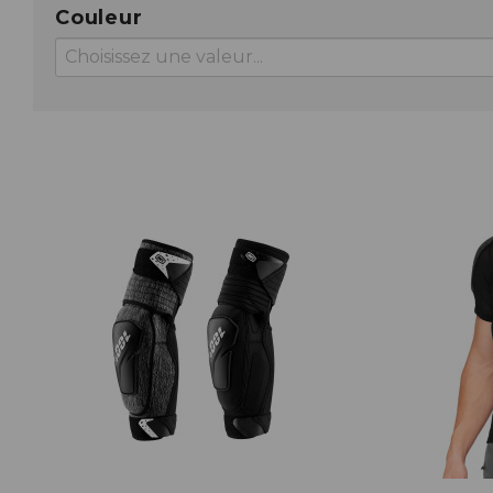
Couleur
ACCESSOIRES TUBELESS
CERCLES
CHAMBRES À AIR
INSERTS PNEU
MOYEUX
PIÈCES DÉT./ACCESSOIRES
PIÈCES RÉP./ENTRETIEN
PNEUS
RAYONS
RÉPARATION CREVAISONS
ROUES COMPLÈTES