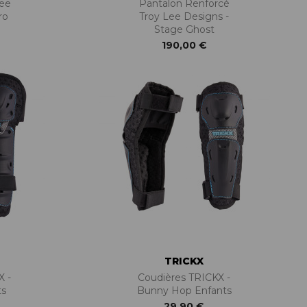
Lee
Pantalon Renforcé
ro
Troy Lee Designs -
Stage Ghost
190,00 €
TRICKX
X -
Coudières TRICKX -
ts
Bunny Hop Enfants
29,90 €