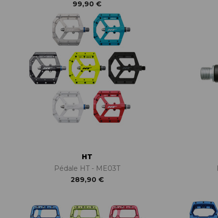
99,90 €
HT
Pédale HT - ME03T
289,90 €