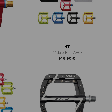
HT
2
Pédale HT - AE05
146,90 €