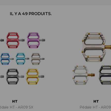
BÉQUILLES
ADAPTATEURS
BOÎTIERS
ACCESSOIRES/PIÈCES DÉT.
DISQUES
CASSETTES
IL Y A 49 PRODUITS.
ÉTRIERS
CHAINES
FREINS COMPLETS
DÉRAILLEURS
LIQUIDES DE FREIN
GROUPES COMPLETS
MAÎTRE CYLINDRE
MANETTES/SHIFTERS
PATINS/PLAQUETTES
MANIVELLES
PIÈCES DÉT./ACCESSOIRES
PATTES DE DÉRAILLEUR
PIÈCES RÉP./ENTRETIEN
PÉDALIERS
PÉDALIERS PLATEAUX
PIÈCES DÉT./ACCESSOIRES
PIÈCES RÉP./ENTRETIEN
HT
HT
édale HT - AR09 SX
Pédale HT - AR09