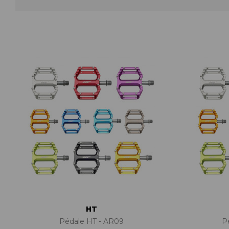
ACCESSOIRES TUBELESS
CERCLES
CHAMBRES À AIR
INSERTS PNEU
MOYEUX
PIÈCES DÉT./ACCESSOIRES
PIÈCES RÉP./ENTRETIEN
PNEUS
RAYONS
RÉPARATION CREVAISONS
ROUES COMPLÈTES
HT
Pédale HT - AR09
P