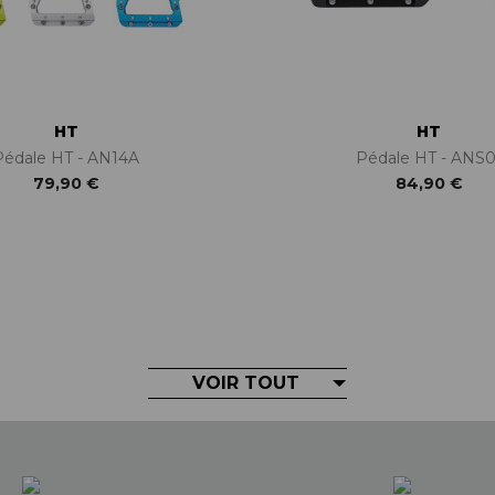
HT
HT
Pédale HT - AN14A
Pédale HT - ANS0
79,90 €
84,90 €
VOIR TOUT