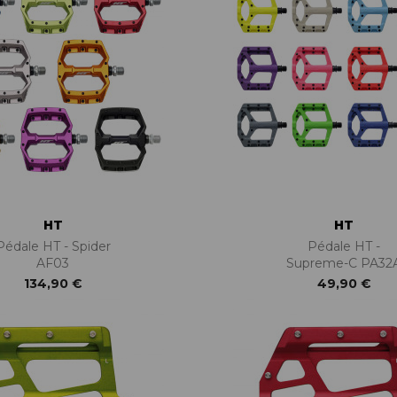
HT
HT
Pédale HT - Spider
Pédale HT -
AF03
Supreme-C PA32
134,90 €
49,90 €