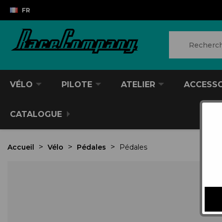
FR
VÉLO
PILOTE
ATELIER
ACCESS
CATALOGUE
Accueil
Vélo
Pédales
Pédales
Ret
VTT/VTC
CASQUES DIVERS
PRODUITS POUR NETTOYER
ANTIVOL
SACS À DOS