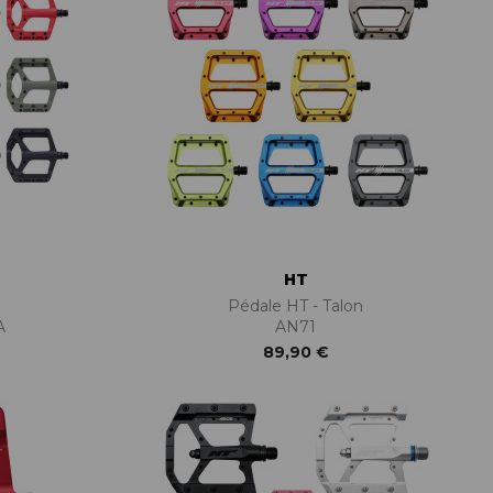
HT
Pédale HT - Talon
A
AN71
89,90 €