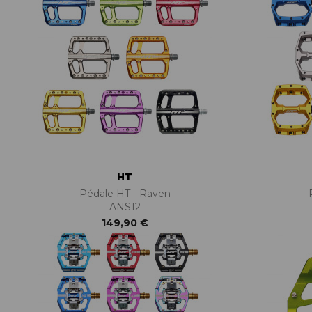
HT
Pédale HT - Raven
ANS12
149,90 €