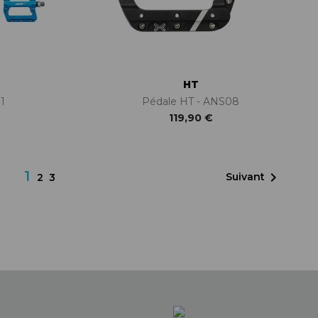
HT
1
Pédale HT - ANS08
119,90 €
1

Suivant
2
3