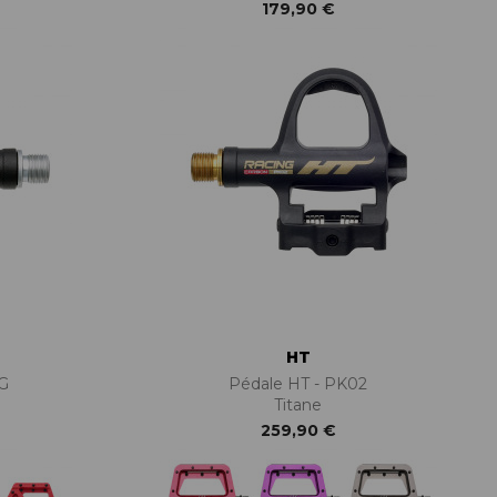
179,90 €
HT
2G
Pédale HT - PK02
Titane
259,90 €