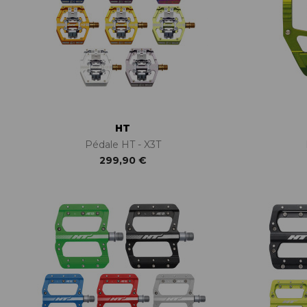
HT
Pédale HT - X3T
299,90 €