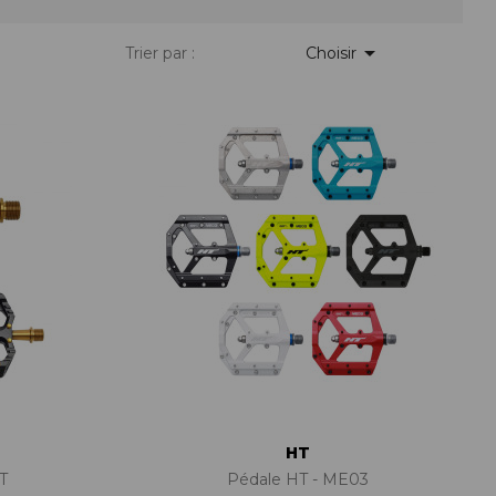
PIÈCES DE FIXATION
JEUX DE DIRECTION
PIÈCES DÉT./ACCESSOIRES

Trier par :
Choisir
PIÈCES DÉT./ACCESSOIRES
PIÈCES RÉP./ENTRETIEN
HT
T
Pédale HT - ME03