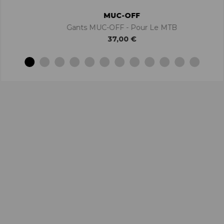
MUC-OFF
Gants MUC-OFF - Pour Le MTB
37,00 €