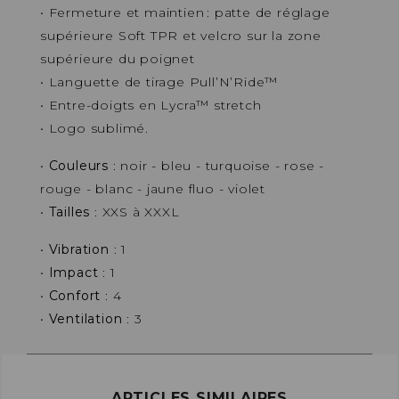
• Fermeture et maintien : patte de réglage
supérieure Soft TPR et velcro sur la zone
supérieure du poignet
• Languette de tirage Pull’N’Ride™
• Entre-doigts en Lycra™ stretch
• Logo sublimé.
•
Couleurs
: noir - bleu - turquoise - rose -
rouge - blanc - jaune fluo - violet
•
Tailles
: XXS à XXXL
•
Vibration
: 1
•
Impact
: 1
•
Confort
: 4
•
Ventilation
: 3
ARTICLES SIMILAIRES