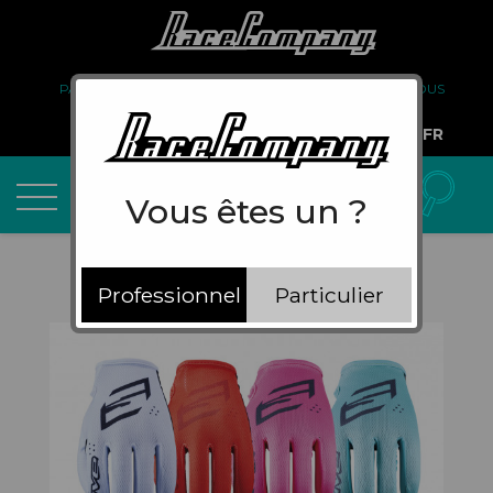
PARTENARIAT
FAQ
LIVRAISON
À PROPOS DE NOUS
COMPTE PRO
FR
Vous êtes un ?
Professionnel
Particulier