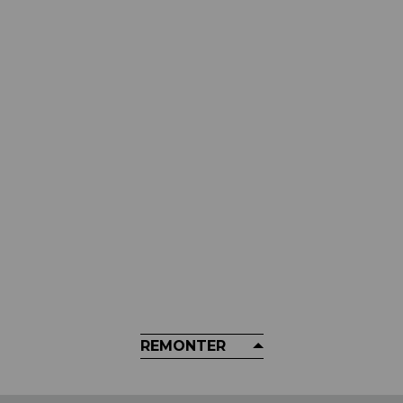
TROYLEE DESIGNS
Gants Troy Lee Designs - Flowline
29,99 €
REMONTER