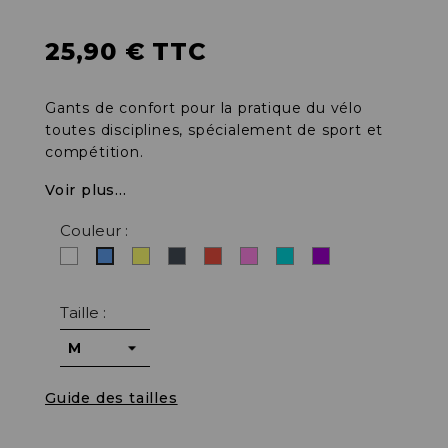
25,90 € TTC
Gants de confort pour la pratique du vélo
toutes disciplines, spécialement de sport et
compétition.
Voir plus...
Couleur :
Blanc
Jaune
Noir
Rouge
Rose
Turquoise
Violet
Bleu
fluo
Taille :
Guide des tailles