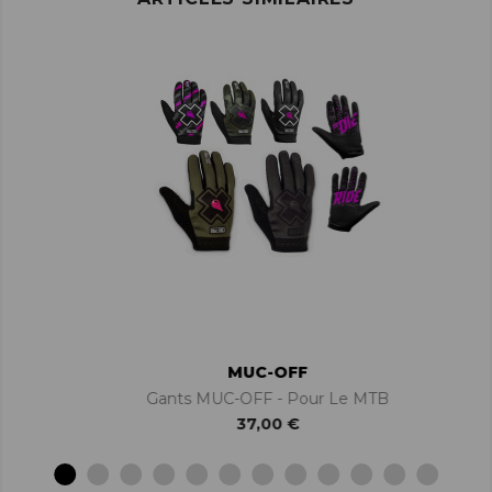
MUC-OFF
Gants MUC-OFF - Pour Le MTB
37,00 €